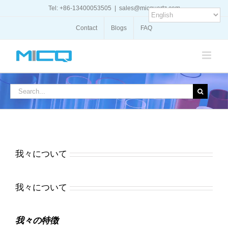
Skip
Tel: +86-13400053505
|
sales@micquartz.com
to
content
Contact
Blogs
FAQ
Search
for:
我々について
我々について
我々の特徴