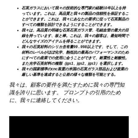
石英ガラスにおいて我々の技術的な専門家の経験10年以上を持
っています。これは、高品質と我々の製品の信頼性を保証するこ
とができます。これは、我々にあなたの要求に従って石英製品の
すべての種類を設計できるようにすることができます。
我々は、高品質の明確な石英石英ガラス管、毛細血管の最大の目
録を持っています、板と棒。これは、我々の顧客は、最短時間で
どんなサイズのアイテムを得ることができます。
我々の石英材料のシリカ含有量99 . 998以上です、そして、この
材料のレベルがほぼ化学、熱抵抗の最高のパフォーマンスのため
にすべての産業での使用に会うことができて、耐震性と耐酸性。
また光学石英材料の種類（jgs1、jgs2、jgs3）を選択します。
我々の国家標準のcnc装置の米国の石英ガラス部品および産業の
厳しい基準を達成すると公差の様々な種類を可能とする。
我々は、顧客の要件を満たすために我々の専門知
識を誇りに思います。 プロンプトの引用のため
に、我々に連絡してください。